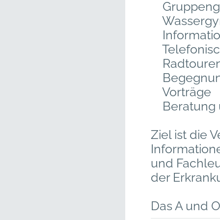
Gruppengy
Wassergym
Informatio
Telefonisc
Radtouren
Begegnung 
Vorträge
Beratung u
Ziel ist di
Information
und Fachleu
der Erkrank
Das A und O