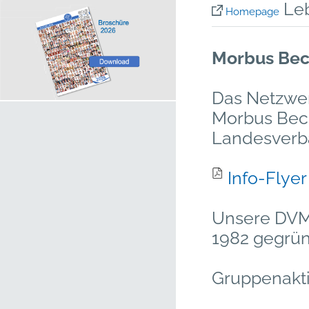
Leb
Homepage
Morbus Be
Das Netzwer
Morbus Bec
Landesverb
Info-Flye
Unsere DVM
1982 gegrün
Gruppenakti