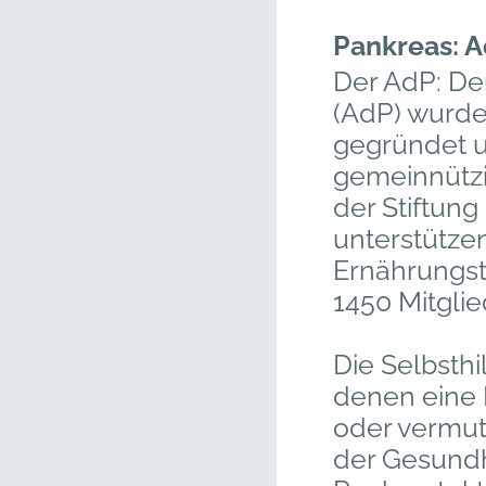
Pankreas: 
Der AdP: Der
(AdP) wurde
gegründet u
gemeinnützi
der Stiftung
unterstütze
Ernährungs
1450 Mitgli
Die Selbsthi
denen eine 
oder vermute
der Gesundhe