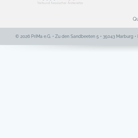
Qu
© 2026 PriMa e.G. • Zu den Sandbeeten 5 • 35043 Marburg •