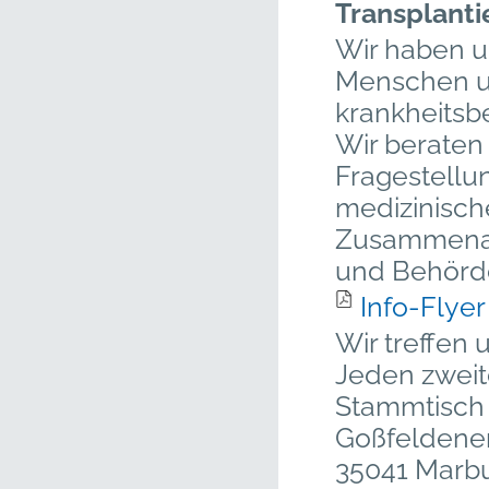
Transplanti
Wir haben u
Menschen un
krankheitsbe
Wir beraten 
Fragestellu
medizinisch
Zusammenarb
und Behörd
Info-Flye
Wir treffen 
Jeden zwei
Stammtisch 
Goßfeldener
35041 Marb