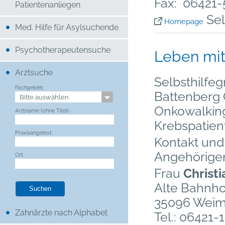
Fax: 06421
Patientenanliegen
Sel
Homepage
Med. Hilfe für Asylsuchende
Psychotherapeutensuche
Leben mit
Arztsuche
Selbsthilfe
Fachgebiet:
Battenberg 
Onkowalking
Arztname (ohne Titel):
Krebspatien
Praxisangebot:
Kontakt und
Angehörige
Ort:
Frau
Christ
Alte Bahnhof
35096 Weim
Zahnärzte nach Alphabet
Tel.: 06421-