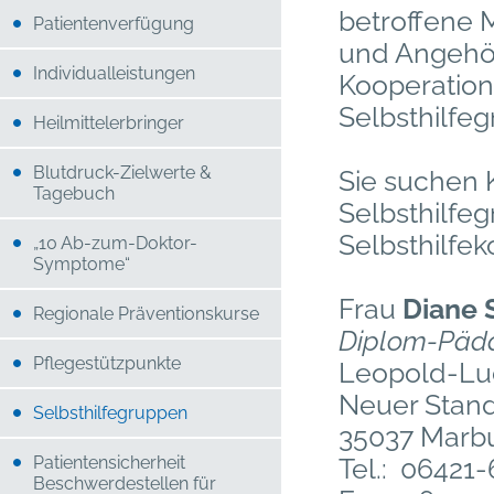
betroffene
Patientenverfügung
und Angehör
Individualleistungen
Kooperation
Selbsthilf
Heilmittelerbringer
Blutdruck-Zielwerte &
Sie suchen K
Tagebuch
Selbsthilfeg
Selbsthilfek
„10 Ab-zum-Doktor-
Symptome“
Frau
Diane 
Regionale Präventionskurse
Diplom-Päd
Pflegestützpunkte
Leopold-Lu
Neuer Stan
Selbsthilfegruppen
35037 Marb
Patientensicherheit
Tel.: 06421
Beschwerdestellen für