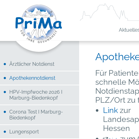
Aktuelle
Apothek
Ärztlicher Notdienst
Für Patiente
Apothekennotdienst
schnelle Mö
Notdienstap
HPV-Impfwoche 2026 I
Marburg-Biedenkopf
PLZ/Ort zu 
Link
zur
Corona Test I Marburg-
Landesap
Biedenkopf
Hessen
Lungensport
zum G