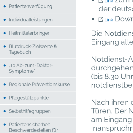
Link
Patientenverfügung
der deuts
Down
Individualleistungen
Link
Die Notdien
Heilmittelerbringer
Eingang all
Blutdruck-Zielwerte &
Tagebuch
Notdienst-A
„10 Ab-zum-Doktor-
durchgehend
Symptome“
(bis 8.30 U
notdienstber
Regionale Präventionskurse
Pflegestützpunkte
Nach ihren o
Türen. Der N
Selbsthilfegruppen
am Eingang 
Patientensicherheit
Inanspruchn
Beschwerdestellen für