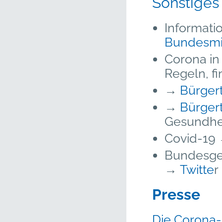
Sonstiges
Informati
Bundesmin
Corona in
Regeln, f
→
Bürger
→
Bürger
Gesundhe
Covid-19
Bundesges
→
Twitte
r
Presse
Die Corona-A