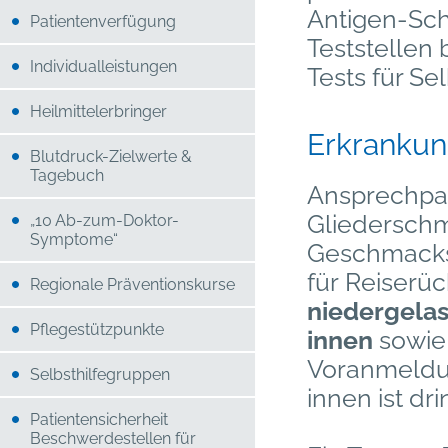
Antigen-Schn
Patientenverfügung
Teststellen 
Individualleistungen
Tests für Se
Heilmittelerbringer
Erkrankung
Blutdruck-Zielwerte &
Tagebuch
Ansprechpar
Gliedersch
„10 Ab-zum-Doktor-
Symptome“
Geschmacks
für Reiserüc
Regionale Präventionskurse
niedergelas
Pflegestützpunkte
innen
sowi
Voranmeldun
Selbsthilfegruppen
innen ist dr
Patientensicherheit
Beschwerdestellen für