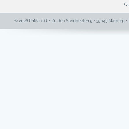
Qu
© 2026 PriMa e.G. • Zu den Sandbeeten 5 • 35043 Marburg •