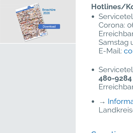
Hotlines/K
Servicete
Corona:
0
Erreichba
Samstag u
E-Mail:
co
Servicete
480-9284
Erreichbar
→
Inform
Landkrei