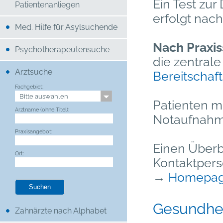
Ein Test zur
Patientenanliegen
erfolgt nach
Med. Hilfe für Asylsuchende
Nach Praxis
Psychotherapeutensuche
die zentra
Arztsuche
Bereitschaf
Fachgebiet:
Patienten m
Arztname (ohne Titel):
Notaufnahm
Praxisangebot:
Einen Überb
Ort:
Kontaktpers
→
Homepa
Gesundhe
Zahnärzte nach Alphabet