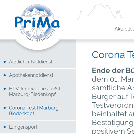
Aktuelle
Corona T
Ärztlicher Notdienst
Ende der B
Apothekennotdienst
dem 01. Mär
sämtliche A
HPV-Impfwoche 2026 I
Marburg-Biedenkopf
Bürger auf 
Testverordn
Corona Test I Marburg-
beinhaltet 
Biedenkopf
Bestätigung
Lungensport
positivem S