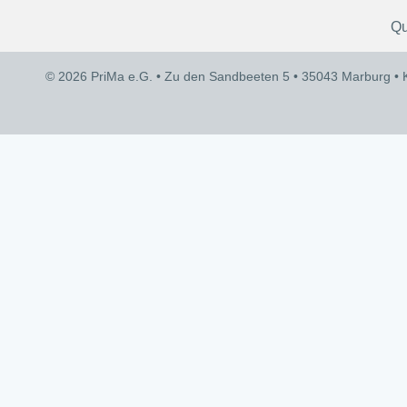
Qu
© 2026 PriMa e.G. • Zu den Sandbeeten 5 • 35043 Marburg •