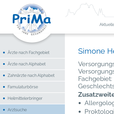
Aktuell
Simone H
Ärzte nach Fachgebiet
Versorgungs
Ärzte nach Alphabet
Versorgung
Zahnärzte nach Alphabet
Fachgebiet:
Geschlecht
Famulaturbörse
Zusatzweit
Heilmittelerbringer
Allergolo
Arztsuche
Proktolog