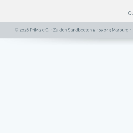
Qu
© 2026 PriMa e.G. • Zu den Sandbeeten 5 • 35043 Marburg •