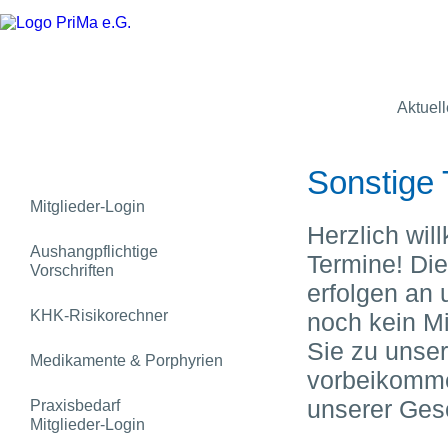
Aktuel
Sonstige 
Mitglieder-Login
Herzlich wi
Aushangpflichtige
Termine! Di
Vorschriften
erfolgen an 
KHK-Risikorechner
noch kein M
Sie zu unse
Medikamente & Porphyrien
vorbeikomme
unserer Gesc
Praxisbedarf
Mitglieder-Login