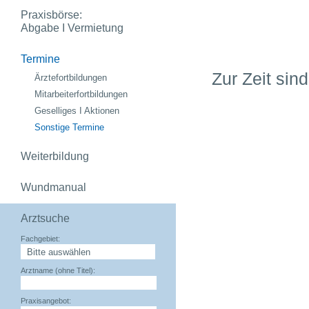
Praxisbörse:
Abgabe I Vermietung
Termine
Zur Zeit sin
Ärztefortbildungen
Mitarbeiterfortbildungen
Geselliges I Aktionen
Sonstige Termine
Weiterbildung
Wundmanual
Arztsuche
Fachgebiet:
Arztname (ohne Titel):
Praxisangebot: