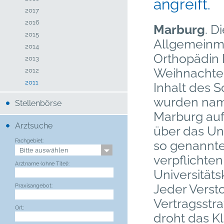
angreift.
2017
2016
Marburg
. D
2015
Allgemeinme
2014
Orthopädin 
2013
Weihnachten
2012
2011
Inhalt des 
wurden name
Stellenbörse
Marburg aufg
Arztsuche
über das Unt
Fachgebiet:
so genannte
verpflichte
Arztname (ohne Titel):
Universitäts
Jeder Versto
Praxisangebot:
Vertragsstr
Ort:
droht das K