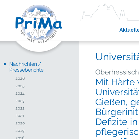
Aktuell
Universit
Nachrichten /
Presseberichte
Oberhessische
2026
Mit Härte 
2025
Universit
2024
Gießen, g
2023
2022
Bürgeriniti
2021
Defizite i
2020
pflegeris
2019
2018