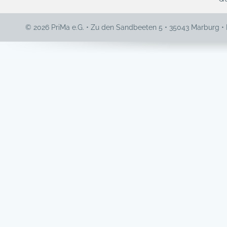
© 2026 PriMa e.G. • Zu den Sandbeeten 5 • 35043 Marburg •