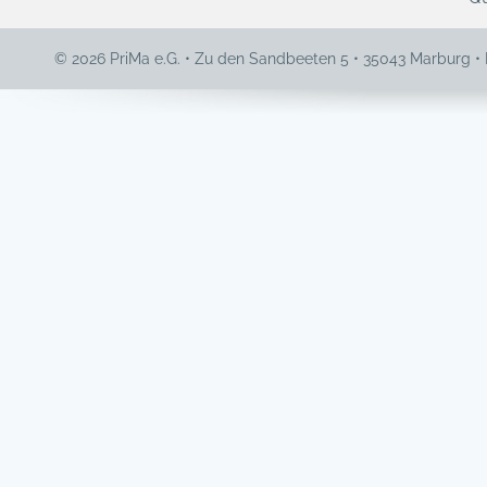
© 2026 PriMa e.G. • Zu den Sandbeeten 5 • 35043 Marburg •