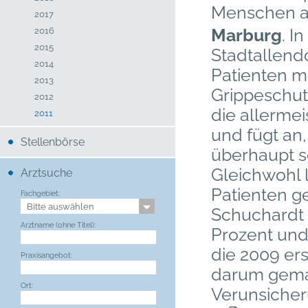
Menschen ab
2017
Marburg
. 
2016
2015
Stadtallend
2014
Patienten mi
2013
Grippeschut
2012
die allermei
2011
und fügt an,
Stellenbörse
überhaupt se
Gleichwohl l
Arztsuche
Patienten ge
Fachgebiet:
Schuchardt 
Arztname (ohne Titel):
Prozent und
die 2009 ers
Praxisangebot:
darum gemac
Ort:
Verunsicher