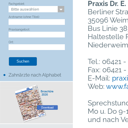
Praxis Dr. E
Fachgebiet:
Berliner Str
Arztname (ohne Titel):
35096 Weima
Bus Linie 3
Praxisangebot:
Haltestelle
Ort:
Niederweim
Tel.: 06421 
Fax: 06421 
Zahnärzte nach Alphabet
E-Mail:
prax
Web:
www.f
Sprechstun
Mo u. Do 9-1
und nach V