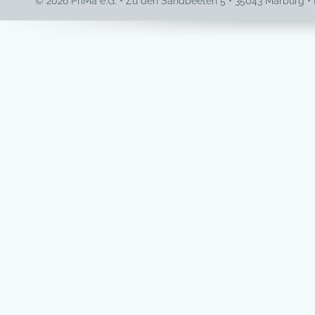
© 2026 PriMa e.G. • Zu den Sandbeeten 5 • 35043 Marburg •