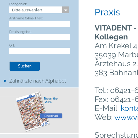
Fachgebiet:
Praxis
Arztname (ohne Titel):
VITADENT -
Praxisangebot:
Kollegen
Am Krekel 4
Ort:
35039 Marbu
Ärztehaus 2.
383 Bahnan
Zahnärzte nach Alphabet
Tel.: 06421
Fax: 06421-
E-Mail:
kont
Web:
www.v
Sprechstun