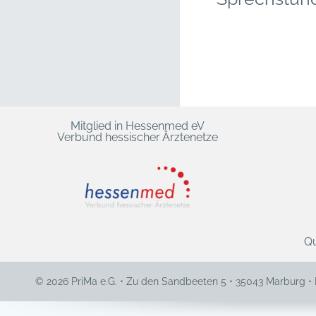
Mitglied in Hessenmed eV
Verbund hessischer Ärztenetze
Qu
© 2026 PriMa e.G. • Zu den Sandbeeten 5 • 35043 Marburg •