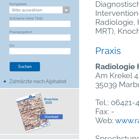
Diagnostisch
Fachgebiet:
Interventio
Arztname (ohne Titel):
Radiologie, 
MRT), Knoc
Praxisangebot:
Ort:
Praxis
Radiologie
Am Krekel 4
Zahnärzte nach Alphabet
35039 Marbu
Tel.: 06421
Fax: -
Web:
www.ra
Sprechstun