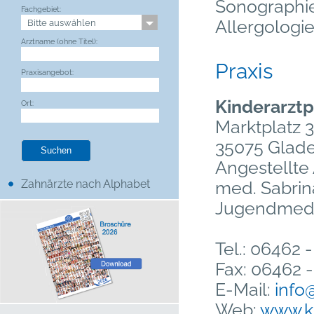
Sonographie
Fachgebiet:
Allergologi
Arztname (ohne Titel):
Praxis
Praxisangebot:
Kinderarzt
Ort:
Marktplatz 
35075 Glade
Angestellte 
Zahnärzte nach Alphabet
med. Sabrin
Jugendmedi
Tel.: 06462 
Fax: 06462 
E-Mail:
info
Web:
www.ki