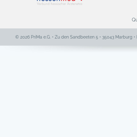
Qu
© 2026 PriMa e.G. • Zu den Sandbeeten 5 • 35043 Marburg •