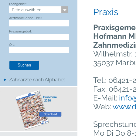
Fachgebiet:
Praxis
Arztname (ohne Titel):
Praxisgemei
Praxisangebot:
Hofmann MK
Zahnmedizi
Ort:
Wilhelmstr. 
35037 Marbu
Tel.: 06421-
Zahnärzte nach Alphabet
Fax: 06421-
E-Mail:
info
Web:
www.d
Sprechstun
Mo Di Do 8-