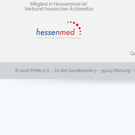
Mitglied in Hessenmed eV
Verbund hessischer Ärztenetze
Qu
© 2026 PriMa e.G. • Zu den Sandbeeten 5 • 35043 Marburg •