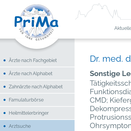
Aktuell
Dr. med. 
Ärzte nach Fachgebiet
Sonstige Le
Ärzte nach Alphabet
Tätigkeitss
Zahnärzte nach Alphabet
Funktionsdi
CMD; Kiefe
Famulaturbörse
Dekompress
Heilmittelerbringer
Protrusionss
Ohrsymptome
Arztsuche