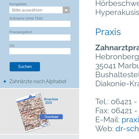
Hörbeschwe
Fachgebiet:
Hyperakusi
Arztname (ohne Titel):
Praxis
Praxisangebot:
Zahnarztpr
Ort:
Hebronberg
35041 Marb
Bushalteste
Zahnärzte nach Alphabet
Diakonie-K
Tel.: 06421 
Fax: 06421 
E-Mail:
prax
Web:
dr-sc