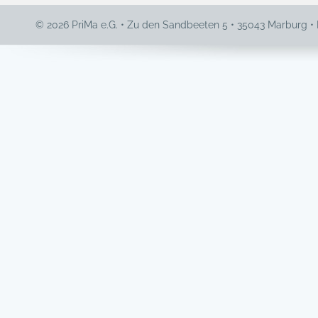
© 2026 PriMa e.G. • Zu den Sandbeeten 5 • 35043 Marburg •