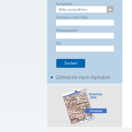
Fachgebiet:
Arztname (ohne Titel):
Praxisangebot:
Ort:
Zahnärzte nach Alphabet