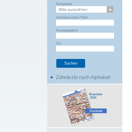
Fachgebiet:
Arztname (ohne Titel):
Praxisangebot:
Ort:
Zahnärzte nach Alphabet