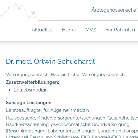
Ärztegenossenschaf
Aktuelles
Home
MVZ
Für Patienten
Dr. med. Ortwin Schuchardt
Versorgungsbereich: Hausärztlicher Versorgungsbereich
Zusatzweiterbildungen:
Betriebsmedizin
Sonstige Leistungen:
Lehrbeauftragter für Allgemeinmedizin
Hausbesuche, Kindervorsorgeuntersuchungen, Gesundheitsvo
Hautkrebsscreening, psychosomatische Grundversorgung,
(Reise-)Impfungen, Laboruntersuchungen, Lungenfunktionsp
Ultraschall Bauch und Schilddrüse, EKG, Langzeit-EKG, Langze