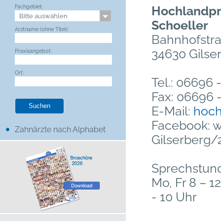
Fachgebiet:
Hochlandpra
Schoeller
Arztname (ohne Titel):
Bahnhofstra
34630 Gilser
Praxisangebot:
Ort:
Tel.: 06696 
Fax: 06696 
E-Mail:
hoch
Facebook: 
Zahnärzte nach Alphabet
Gilserberg
Sprechstun
Mo, Fr 8 – 12
- 10 Uhr