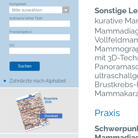
Fachgebiet:
Sonstige Le
Arztname (ohne Titel):
kurative M
Mammadiagno
Praxisangebot:
Vollfeldma
Ort:
Mammograph
mit 3D-Tech
Panoramasc
ultraschallg
Zahnärzte nach Alphabet
Brustkrebs
Mammakarz
Praxis
Schwerpunk
Mammadiagno