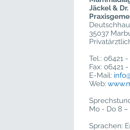
Jäckel & Dr. 
Praxisgeme
Deutschhaus
35037 Marbu
Privatärztli
Tel.: 06421 
Fax: 06421 
E-Mail:
info
Web:
www.m
Sprechstun
Mo - Do 8 – 
Sprachen: En