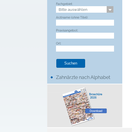
Fachgebiet:
Arztname (ohne Titel):
Praxisangebot:
Ort:
Zahnärzte nach Alphabet