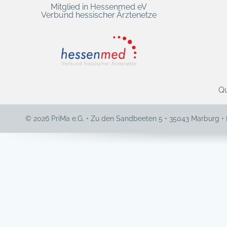
Mitglied in Hessenmed eV
Verbund hessischer Ärztenetze
Qu
© 2026 PriMa e.G. • Zu den Sandbeeten 5 • 35043 Marburg •