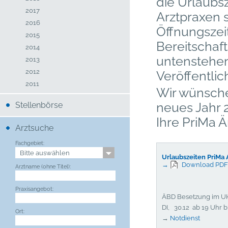
die Urlaubs
2017
Arztpraxen 
2016
Öffnungszei
2015
Bereitschaf
2014
untenstehe
2013
2012
Veröffentli
2011
Wir wünsche
neues Jahr 
Stellenbörse
Ihre PriMa Ä
Arztsuche
Fachgebiet:
Urlaubszeiten PriMa 
→
Download PD
Arztname (ohne Titel):
Praxisangebot:
ÄBD Besetzung im U
DI, 30.12 ab 19 Uhr b
Ort:
→
Notdienst