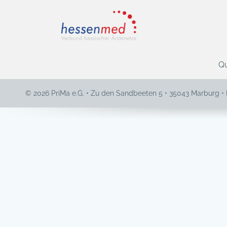
Qu
© 2026 PriMa e.G. • Zu den Sandbeeten 5 • 35043 Marburg •