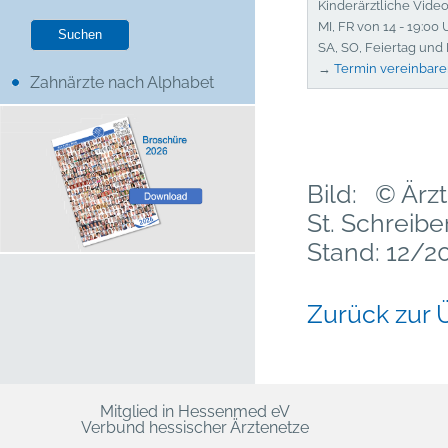
Kinderärztliche Vid
MI, FR von 14 - 19:00 
SA, SO, Feiertag und
→
Termin vereinbar
Zahnärzte nach Alphabet
Bild: © Är
St. Schreibe
Stand: 12/2
Zurück zur 
Mitglied in Hessenmed eV
Verbund hessischer Ärztenetze