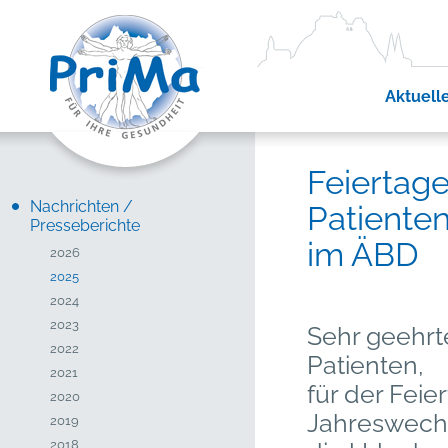
Aktuell
Feiertage
Nachrichten /
Patiente
Presseberichte
im ÄBD
2026
2025
2024
2023
Sehr geehrt
2022
Patienten,
2021
für der Fei
2020
Jahreswech
2019
2018