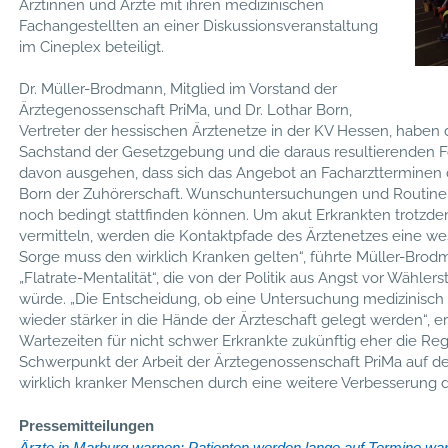
Ärztinnen und Ärzte mit ihren medizinischen
Fachangestellten an einer Diskussionsveranstaltung
im Cineplex beteiligt.
Dr. Müller-Brodmann, Mitglied im Vorstand der
Ärztegenossenschaft PriMa, und Dr. Lothar Born,
Vertreter der hessischen Ärztenetze in der KV Hessen, haben 
Sachstand der Gesetzgebung und die daraus resultierenden Fo
davon ausgehen, dass sich das Angebot an Facharztterminen de
Born der Zuhörerschaft. Wunschuntersuchungen und Routinek
noch bedingt stattfinden können. Um akut Erkrankten trotzde
vermitteln, werden die Kontaktpfade des Ärztenetzes eine wes
Sorge muss den wirklich Kranken gelten“, führte Müller-Brod
„Flatrate-Mentalität“, die von der Politik aus Angst vor Wähle
würde. „Die Entscheidung, ob eine Untersuchung medizinisch 
wieder stärker in die Hände der Ärzteschaft gelegt werden“, 
Wartezeiten für nicht schwer Erkrankte zukünftig eher die Reg
Schwerpunkt der Arbeit der Ärztegenossenschaft PriMa auf d
wirklich kranker Menschen durch eine weitere Verbesserung d
Pressemitteilungen
Ärzte in Marburg warnen: Patienten werden lange auf Termine wa