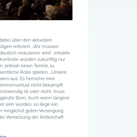
dabei über den aktuellen
lgen referiert. „Wir müssen
utlich reduzieren wird“, erklärte
ontrolle würden zukünftig nur
m zeitnah einen Termin zu
entliche Rolle spielen. „Unsere
mann aus. Es herrsche eine
rstimmenverlust nicht bekämpft
notwendig ist oder nicht, muss
ergänzte Born. Auch wenn längere
el sein würden, so liege ein
er möglichst guten Versorgung
er Vernetzung der Ärzteschaft
rten