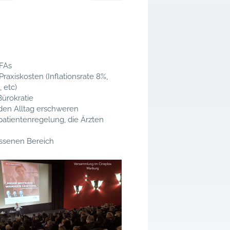
MFAs
axiskosten (Inflationsrate 8%,
 etc)
ürokratie
den Alltag erschweren
atientenregelung, die Ärzten
ssenen Bereich