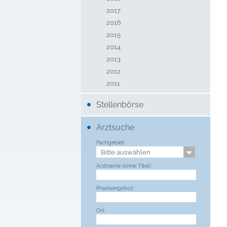
2017
2016
2015
2014
2013
2012
2011
Stellenbörse
Arztsuche
Fachgebiet:
Arztname (ohne Titel):
Praxisangebot:
Ort: