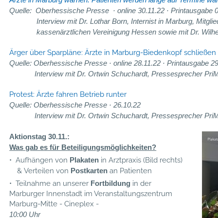
Quelle: Oberhessische Presse
· online
30.11.22
·
Printausgabe 
Interview mit Dr. Lothar Born, Internist in Marburg, Mitglied 
kassenärztlichen Vereinigung Hessen
sowie mit Dr. Wilh
Ärger über Sparpläne: Ärzte in Marburg-Biedenkopf schließen t
Quelle: Oberhessische Presse
· online
28.11.22
·
Printausgabe 29
Interview mit Dr. Ortwin Schuchardt, Pressesprecher Pri
Protest: Ärzte fahren Betrieb runter
Quelle: Oberhessische Presse · 26.10.22
Interview mit Dr. Ortwin Schuchardt, Pressesprecher Pri
Aktionstag 30.11.:
Was gab es für Beteiligungsmöglichkeiten?
• Aufhängen von
Plakaten
in Arztpraxis (Bild rechts)
& Verteilen von
Postkarten
an Patienten
• Teilnahme an unserer
Fortbildung
in der
Marburger Innenstadt im Veranstaltungszentrum
Marburg-Mitte - Cineplex -
10:00 Uhr