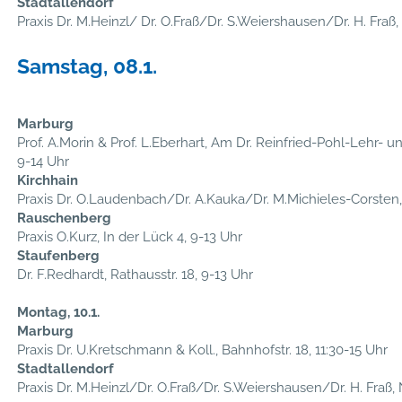
Stadtallendorf
Praxis Dr. M.Heinzl/ Dr. O.Fraß/Dr. S.Weiershausen/Dr. H. Fraß, 
Samstag, 08.1.
Marburg
Prof. A.Morin & Prof. L.Eberhart, Am Dr. Reinfried-Pohl-Lehr- 
9-14 Uhr
Kirchhain
Praxis Dr. O.Laudenbach/Dr. A.Kauka/Dr. M.Michieles-Corsten, 
Rauschenberg
Praxis O.Kurz, In der Lück 4, 9-13 Uhr
Staufenberg
Dr. F.Redhardt, Rathausstr. 18, 9-13 Uhr
Montag, 10.1.
Marburg
Praxis Dr. U.Kretschmann & Koll., Bahnhofstr. 18, 11:30-15 Uhr
Stadtallendorf
Praxis Dr. M.Heinzl/Dr. O.Fraß/Dr. S.Weiershausen/Dr. H. Fraß, N