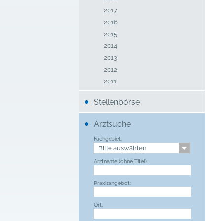
2017
2016
2015
2014
2013
2012
2011
Stellenbörse
Arztsuche
Fachgebiet:
Arztname (ohne Titel):
Praxisangebot:
Ort: