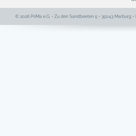
© 2026 PriMa e.G. • Zu den Sandbeeten 5 • 35043 Marburg •