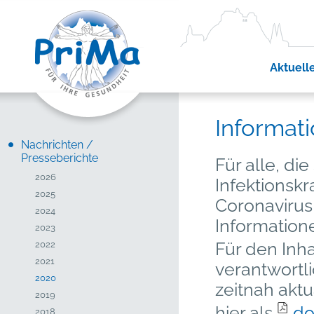
Aktuell
Informat
Nachrichten /
Presseberichte
Für alle, die
2026
Infektionsk
2025
Coronavirus 
2024
Information
2023
Für den Inha
2022
2021
verantwortl
2020
zeitnah aktu
2019
hier als
do
2018