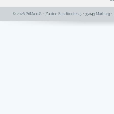
© 2026 PriMa e.G. • Zu den Sandbeeten 5 • 35043 Marburg •