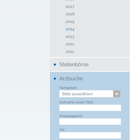
2017
2016
2015
2014
2013
2012
2011
Stellenbörse
Arztsuche
Fachgebiet:
Arztname (ohne Titel):
Praxisangebot:
Ort: