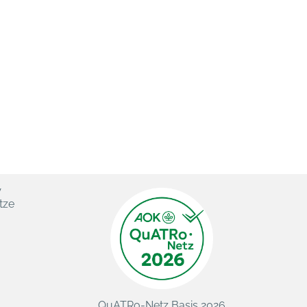
V
tze
QuATRo-Netz Basis 2026