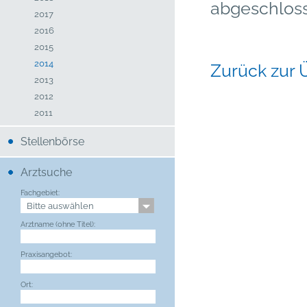
abgeschlos
2017
2016
2015
2014
Zurück zur 
2013
2012
2011
Stellenbörse
Arztsuche
Fachgebiet:
Arztname (ohne Titel):
Praxisangebot:
Ort: