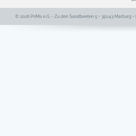
© 2026 PriMa e.G. • Zu den Sandbeeten 5 • 35043 Marburg •