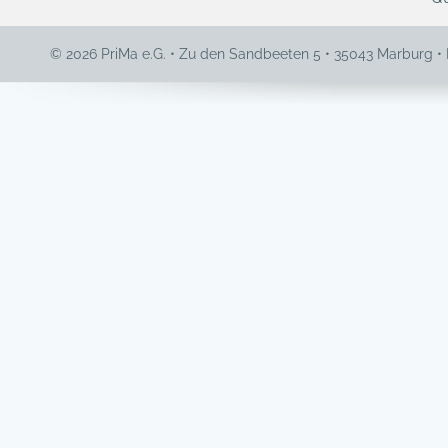
© 2026 PriMa e.G. • Zu den Sandbeeten 5 • 35043 Marburg •