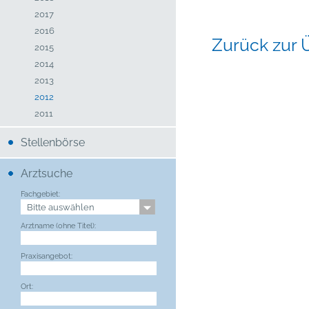
2017
2016
Zurück zur 
2015
2014
2013
2012
2011
Stellenbörse
Arztsuche
Fachgebiet:
Arztname (ohne Titel):
Praxisangebot:
Ort: